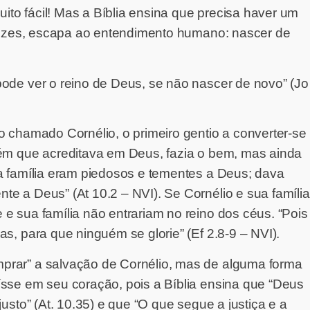
to fácil! Mas a Bíblia ensina que precisa haver um
 vezes, escapa ao entendimento humano: nascer de
ode ver o reino de Deus, se não nascer de novo” (Jo
o chamado Cornélio, o primeiro gentio a converter-se
uém que acreditava em Deus, fazia o bem, mas ainda
a família eram piedosos e tementes a Deus; dava
e a Deus” (At 10.2 – NVI). Se Cornélio e sua família
e sua família não entrariam no reino dos céus. “Pois
s, para que ninguém se glorie” (Ef 2.8-9 – NVI).
prar” a salvação de Cornélio, mas de alguma forma
ísse em seu coração, pois a Bíblia ensina que “Deus
usto” (At. 10.35) e que “O que segue a justiça e a