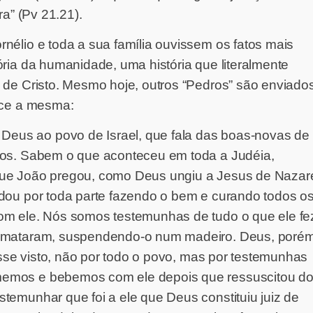
ra” (Pv 21.21).
nélio e toda a sua família ouvissem os fatos mais
ória da humanidade, uma história que literalmente
 de Cristo. Mesmo hoje, outros “Pedros” são enviado
nece a mesma:
eus ao povo de Israel, que fala das boas-novas de
dos. Sabem o que aconteceu em toda a Judéia,
que João pregou, como Deus ungiu a Jesus de Nazar
ndou por toda parte fazendo o bem e curando todos o
om ele. Nós somos testemunhas de tudo o que ele fe
o mataram, suspendendo-o num madeiro. Deus, porém
fosse visto, não por todo o povo, mas por testemunhas
memos e bebemos com ele depois que ressuscitou d
temunhar que foi a ele que Deus constituiu juiz de