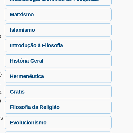
Marxismo
Islamismo
s
Introdução à Filosofia
História Geral
é
Hermenêutica
s
z
Gratis
,
Filosofia da Religião
os
Evolucionismo