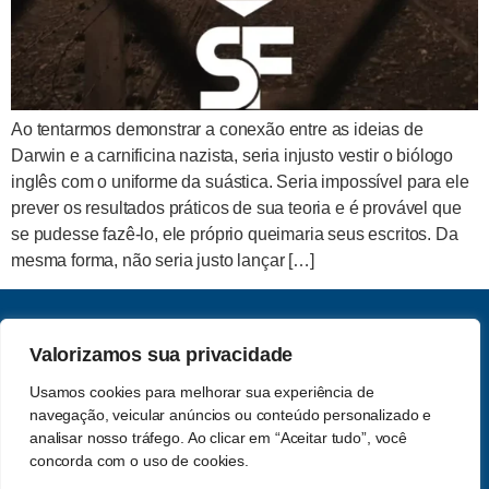
Ao tentarmos demonstrar a conexão entre as ideias de
Darwin e a carnificina nazista, seria injusto vestir o biólogo
inglês com o uniforme da suástica. Seria impossível para ele
prever os resultados práticos de sua teoria e é provável que
se pudesse fazê-lo, ele próprio queimaria seus escritos. Da
mesma forma, não seria justo lançar […]
CNPJ: 62.357.060.0001-13
Valorizamos sua privacidade
Saber e Fé Teologia LTDA
Usamos cookies para melhorar sua experiência de
Acompanhe-nos nas redes
navegação, veicular anúncios ou conteúdo personalizado e
Política de Privacidade
sociais
analisar nosso tráfego. Ao clicar em “Aceitar tudo”, você
concorda com o uso de cookies.