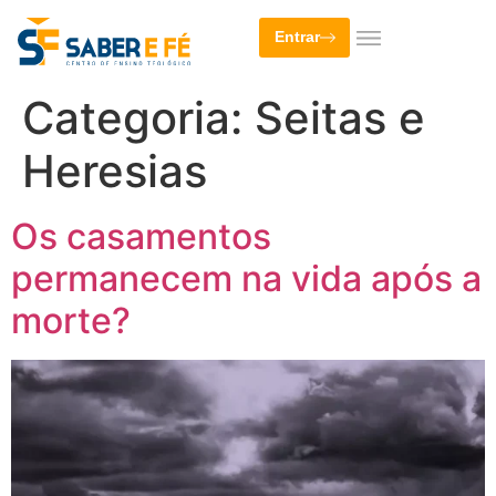
Entrar
Categoria:
Seitas e
Heresias
Os casamentos
permanecem na vida após a
morte?