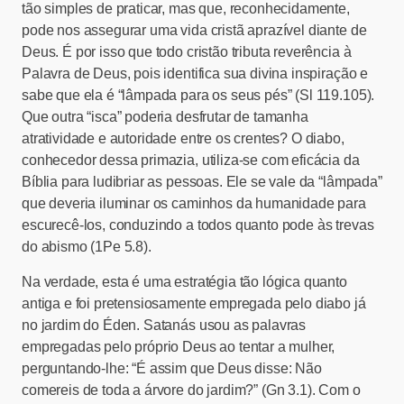
tão simples de praticar, mas que, reconhecidamente,
pode nos assegurar uma vida cristã aprazível diante de
Deus. É por isso que todo cristão tributa reverência à
Palavra de Deus, pois identifica sua divina inspiração e
sabe que ela é “lâmpada para os seus pés” (Sl 119.105).
Que outra “isca” poderia desfrutar de tamanha
atratividade e autoridade entre os crentes? O diabo,
conhecedor dessa primazia, utiliza-se com eficácia da
Bíblia para ludibriar as pessoas. Ele se vale da “lâmpada”
que deveria iluminar os caminhos da humanidade para
escurecê-los, conduzindo a todos quanto pode às trevas
do abismo (1Pe 5.8).
Na verdade, esta é uma estratégia tão lógica quanto
antiga e foi pretensiosamente empregada pelo diabo já
no jardim do Éden. Satanás usou as palavras
empregadas pelo próprio Deus ao tentar a mulher,
perguntando-lhe: “É assim que Deus disse: Não
comereis de toda a árvore do jardim?” (Gn 3.1). Com o