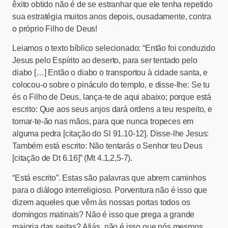
êxito obtido não é de se estranhar que ele tenha repetido
sua estratégia muitos anos depois, ousadamente, contra
o próprio Filho de Deus!
Leiamos o texto bíblico selecionado: “Então foi conduzido
Jesus pelo Espírito ao deserto, para ser tentado pelo
diabo […] Então o diabo o transportou à cidade santa, e
colocou-o sobre o pináculo do templo, e disse-lhe: Se tu
és o Filho de Deus, lança-te de aqui abaixo; porque está
escrito: Que aos seus anjos dará ordens a teu respeito, e
tomar-te-ão nas mãos, para que nunca tropeces em
alguma pedra [citação do Sl 91.10-12]. Disse-lhe Jesus:
Também está escrito: Não tentarás o Senhor teu Deus
[citação de Dt 6.16]” (Mt 4.1,2,5-7).
“Está escrito”. Estas são palavras que abrem caminhos
para o diálogo interreligioso. Porventura não é isso que
dizem aqueles que vêm às nossas portas todos os
domingos matinais? Não é isso que prega a grande
maioria das seitas? Aliás, não é isso que nós mesmos