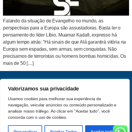
Falando da situação de Evangelho no mundo, as
perspectivas para a Europa são assustadoras. Basta ler o
pensamento do líder Líbio, Muamar Kadafi, expresso há
algum tempo atrás: “Há sinais de que Alá garantirá vitória na
Europa sem espadas, sem armas, sem conquistas. Não
precisamos de terroristas ou homens bombas homicidas. Os
mais de 50 […]
CNPJ: 62.357.060.0001-13
Valorizamos sua privacidade
Saber e Fé Teologia LTDA
Usamos cookies para melhorar sua experiência de
Acompanhe-nos nas redes
navegação, veicular anúncios ou conteúdo personalizado e
Política de Privacidade
sociais
analisar nosso tráfego. Ao clicar em “Aceitar tudo”, você
concorda com o uso de cookies.
© 2026 Saber e Fé. Todos os
Feito por
Attrio Studio
Personalizar
Rejeitar Todos
Aceitar todos