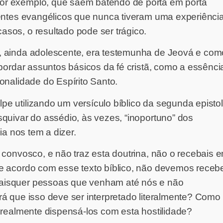
or exemplo, que saem batendo de porta em porta
rentes evangélicos que nunca tiveram uma experiênci
sos, o resultado pode ser trágico.
 ainda adolescente, era testemunha de Jeová e com
bordar assuntos básicos da fé cristã, como a essênci
nalidade do Espírito Santo.
 utilizando um versículo bíblico da segunda episto
quivar do assédio, às vezes, “inoportuno” dos
lia nos tem a dizer.
 convosco, e não traz esta doutrina, não o recebais 
 acordo com esse texto bíblico, não devemos receb
isquer pessoas que venham até nós e não
á que isso deve ser interpretado literalmente? Como
s realmente dispensá-los com esta hostilidade?