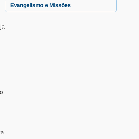
Evangelismo e Missões
ja
do
va