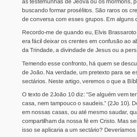
as testemunhas de Jeová ou os mórmons, p
buscando formar prosélitos. São raros os c
de conversa com esses grupos. Em alguns ca
Recordo-me de quando eu, Elvis Brassaroto,
era fácil deixar os crentes em confusão ao a
da Trindade, a divindade de Jesus ou a perso
Temendo esse confronto, há quem se desculpe
de João. Na verdade, um pretexto para se es
sectários. Neste artigo, veremos o que a Bíb
O texto de 2João 10 diz: “Se alguém vem ter
casa, nem tampouco o saudeis.” (2Jo 10). De
em nossas casas, ou até mesmo saudar, qua
compartilham da nossa fé em Cristo. Mas ser
isso se aplicaria a um sectário? Deveríamo