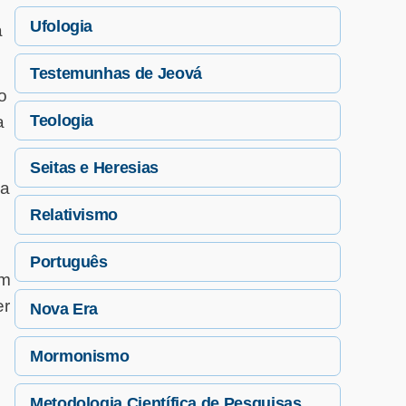
Ufologia
a
Testemunhas de Jeová
o
Teologia
a
Seitas e Heresias
la
Relativismo
Português
em
er
Nova Era
Mormonismo
Metodologia Científica de Pesquisas