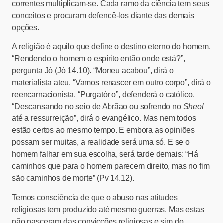
correntes multiplicam-se. Cada ramo da ciência tem seus
conceitos e procuram defendê-los diante das demais
opções.
A religião é aquilo que define o destino eterno do homem.
“Rendendo o homem o espírito então onde está?”,
pergunta Jó (Jó 14.10). “Morreu acabou”, dirá o
materialista ateu. “Vamos renascer em outro corpo”, dirá o
reencarnacionista. “Purgatório”, defenderá o católico.
“Descansando no seio de Abrãao ou sofrendo no
Sheol
até a ressurreição”, dirá o evangélico. Mas nem todos
estão certos ao mesmo tempo. E embora as opiniões
possam ser muitas, a realidade será uma só. E se o
homem falhar em sua escolha, será tarde demais: “Há
caminhos que para o homem parecem direito, mas no fim
são caminhos de morte” (Pv 14.12).
Temos consciência de que o abuso nas atitudes
religiosas tem produzido até mesmo guerras. Mas estas
não nasceram das convicções religiosas e sim do