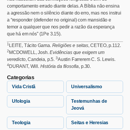
comportamento errado diante delas. A Bíblia não ensina
a agressão nem o silêncio diante do erro, mas nos instrui
a “responder (defender no original) com mansidão e
temor a qualquer que nos pedir a razão da esperança
que há em nós” (1Pe 3.15).
1
LEITE, Tácito Gama.
Religiões e seitas
, CETEO, p.112.
2
MCDOWELL, Josh.
Evidências que exigem um
3
veredicto
, Candeia, p.5.
Austin Farrerem C. S. Lewis.
4
DURANT, Will.
História da filosofia
, p.30.
Categorias
Vida Cristã
Universalismo
Ufologia
Testemunhas de
Jeová
Teologia
Seitas e Heresias