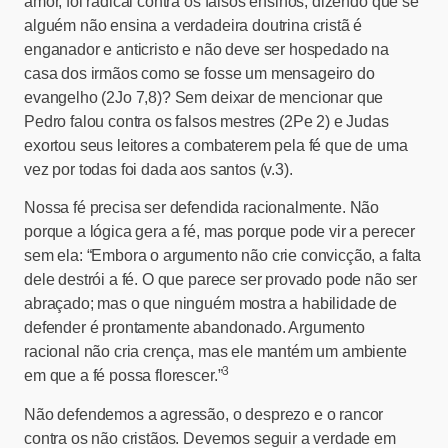
amor, foi radical contra os falsos ensinos, dizendo que se
alguém não ensina a verdadeira doutrina cristã é
enganador e anticristo e não deve ser hospedado na
casa dos irmãos como se fosse um mensageiro do
evangelho (2Jo 7,8)? Sem deixar de mencionar que
Pedro falou contra os falsos mestres (2Pe 2) e Judas
exortou seus leitores a combaterem pela fé que de uma
vez por todas foi dada aos santos (v.3).
Nossa fé precisa ser defendida racionalmente. Não
porque a lógica gera a fé, mas porque pode vir a perecer
sem ela: “Embora o argumento não crie convicção, a falta
dele destrói a fé. O que parece ser provado pode não ser
abraçado; mas o que ninguém mostra a habilidade de
defender é prontamente abandonado. Argumento
racional não cria crença, mas ele mantém um ambiente
3
em que a fé possa florescer.”
Não defendemos a agressão, o desprezo e o rancor
contra os não cristãos. Devemos seguir a verdade em