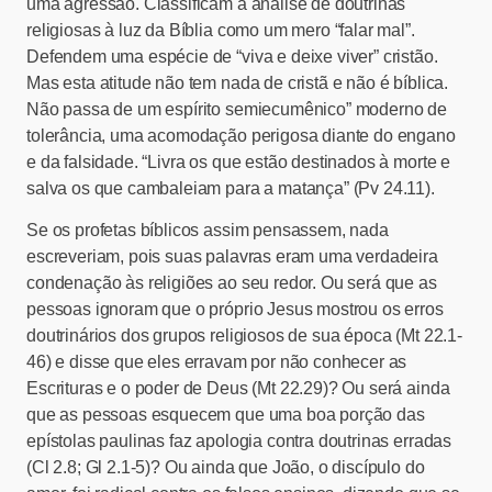
uma agressão. Classificam a análise de doutrinas
religiosas à luz da Bíblia como um mero “falar mal”.
Defendem uma espécie de “viva e deixe viver” cristão.
Mas esta atitude não tem nada de cristã e não é bíblica.
Não passa de um espírito semiecumênico” moderno de
tolerância, uma acomodação perigosa diante do engano
e da falsidade. “Livra os que estão destinados à morte e
salva os que cambaleiam para a matança” (Pv 24.11).
Se os profetas bíblicos assim pensassem, nada
escreveriam, pois suas palavras eram uma verdadeira
condenação às religiões ao seu redor. Ou será que as
pessoas ignoram que o próprio Jesus mostrou os erros
doutrinários dos grupos religiosos de sua época (Mt 22.1-
46) e disse que eles erravam por não conhecer as
Escrituras e o poder de Deus (Mt 22.29)? Ou será ainda
que as pessoas esquecem que uma boa porção das
epístolas paulinas faz apologia contra doutrinas erradas
(Cl 2.8; Gl 2.1-5)? Ou ainda que João, o discípulo do