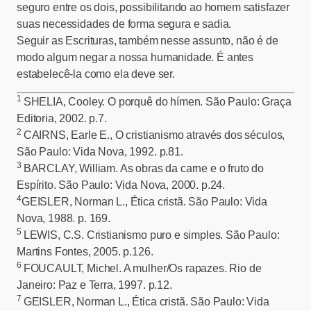
seguro entre os dois, possibilitando ao homem satisfazer
suas necessidades de forma segura e sadia.
Seguir as Escrituras, também nesse assunto, não é de
modo algum negar a nossa humanidade. É antes
estabelecê-la como ela deve ser.
1
SHELIA, Cooley. O porquê do hímen. São Paulo: Graça
Editoria, 2002. p.7.
2
CAIRNS, Earle E., O cristianismo através dos séculos,
São Paulo: Vida Nova, 1992. p.81.
3
BARCLAY, William. As obras da carne e o fruto do
Espírito. São Paulo: Vida Nova, 2000. p.24.
4
GEISLER, Norman L., Ética cristã. São Paulo: Vida
Nova, 1988. p. 169.
5
LEWIS, C.S. Cristianismo puro e simples. São Paulo:
Martins Fontes, 2005. p.126.
6
FOUCAULT, Michel. A mulher/Os rapazes. Rio de
Janeiro: Paz e Terra, 1997. p.12.
7
GEISLER, Norman L., Ética cristã. São Paulo: Vida