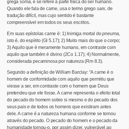
grega
soma
, e se refere à parte física do ser humano.
Quando ele fala de carne, usa o termo grego
sarx
, de
tradução difícil, mas cujo sentido é bastante
compreensível em todos os seus escritos.
Em suas epístolas carne é: 1) Inimiga mortal do
pneuma
,
isto é, do espírito (Gl 5.17); 2) Muito mais do que o corpo;
3) Aquilo que é meramente humano, em contraste com
aquilo que também é divino (2Co 1.17); 4) Normalmente,
considerada pecaminosa por natureza (Rm 8.3).
Segundo a definição de William Barclay: “A carne é o
homem de conformidade com aquilo que permitiu que
viesse a ser, em contraste com o homem que Deus
pretendeu que ele fosse. A carne representa o efeito total
do pecado do homem sobre si mesmo e do pecado dos
seus pais e de todos os homens que existiram antes
dele. A carne é a natureza humana conforme se tornou
através do pecado. O pecado do homem e o pecado da
humanidade tornou-o, por assim dizer, vulnerável ao