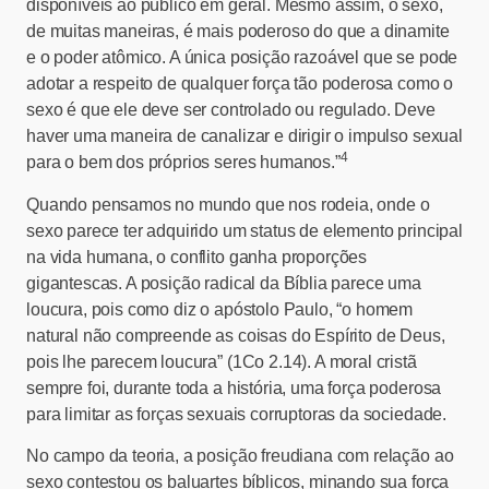
disponíveis ao público em geral. Mesmo assim, o sexo,
de muitas maneiras, é mais poderoso do que a dinamite
e o poder atômico. A única posição razoável que se pode
adotar a respeito de qualquer força tão poderosa como o
sexo é que ele deve ser controlado ou regulado. Deve
haver uma maneira de canalizar e dirigir o impulso sexual
4
para o bem dos próprios seres humanos.”
Quando pensamos no mundo que nos rodeia, onde o
sexo parece ter adquirido um status de elemento principal
na vida humana, o conflito ganha proporções
gigantescas. A posição radical da Bíblia parece uma
loucura, pois como diz o apóstolo Paulo, “o homem
natural não compreende as coisas do Espírito de Deus,
pois lhe parecem loucura” (1Co 2.14). A moral cristã
sempre foi, durante toda a história, uma força poderosa
para limitar as forças sexuais corruptoras da sociedade.
No campo da teoria, a posição freudiana com relação ao
sexo contestou os baluartes bíblicos, minando sua força