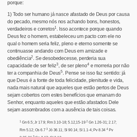
porque:
1)
Todo ser humano já nasce afastado de Deus por causa
do pecado, mesmo nós nos achando bons, honestos,
1
verdadeiros e corretos
. Isso acontece porque quando
Deus fez o homem, estabeleceu um pacto com ele no
qual o homem seria feliz, pleno e eterno somente se
continuasse andando com Deus em amizade e
2
obediência
. Se desobedecesse, perderia sua
3
4
capacidade de ser feliz
, de ser pleno
e morreria por não
5
ter a companhia de Deus
. Pense se isso faz sentido: já
que Deus é a fonte de toda felicidade, plenitude e vida,
nada mais natural que aqueles que estão pertos de Deus
sejam cobertos com estes benefícios que emanam do
Senhor, enquanto aqueles que estão afastados Dele
sejam assombrados com a ausência de tais coisas.
1
2
Gn 6.5; Jr 17.9; Rm 3.10-18; 5.12,15-19
Gn 1.26-31; 2.17;
3
4
Rm 5.12; Os 6.7
Jó 36.11; Sl 90.14; Sl 1.1-4; Pv 8.34
Pv
5