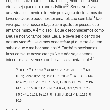
Logo, ser salvo não é “ir para o céu”, embora ter a vida
30
eterna seja parte do plano salvífico
. Ser salvo é viver
uma vida totalmente diferente pois agora desfrutamos do
31
favor de Deus e podemos ter uma relação com Ele
tão
viva quanto é nossa relação com qualquer pessoa que
amamos muito. Além disso, já que o reconhecemos como
Deus e nos voltamos para Ele, Ele deve ser o centro de
32
nossas vidas
. Devemos obedecê-lo já que Ele é quem
33
sabe o que é melhor para nós
. Também precisamos
fazer com que nossa crença Nele não seja apenas
34
interior, mas devemos confessar isso abertamente
.
24
25
26
27
Jo 1.14
Is 53.4-8
Sl 40.7-8; Jo 4.34; Jo 10.18
Mc
28
16.19; Lc 24.50; At 1.9; Hb 8.1; Ef 1.20-23
Jo 3.14-16; Rm
29
10.9-12; Ef 1.13-14
Jo 7.37-38; Jo 10.10; Gl 5.22; Ef 2.13-
30
31
32
14
Jo 3.14-16
Jo 15.14
Mt 6.24; 10.37; 22.37; 1Co
33
34
8.5-6
Lc 11.13; Tg 1.17; Rm 8.28; Jr 29.11
Mt 10.32; Rm
10.9