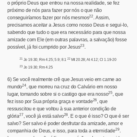
o próprio Deus que entrou na nossa realidade, se fez
próximo de nós para fazer por nós o que não
22
conseguiríamos fazer por nós mesmos
. Assim,
precisamos aceitar a Jesus como nosso Deus e segui-lo,
sabendo que tudo o que era necessário para que nossa
amizade com Ele (em outras palavras, a salvação) fosse
23
possível, já foi cumprido por Jesus
.
21
22
Jo 19.30; Rm 4.25; 5.9; 8.1
Mt 20.28; At 4.12; Cl 1.19-20
23
Jo 19.30; Rm 4.25
6)
Se você realmente crê que Jesus veio em carne ao
24
mundo
, que morreu na cruz do Calvário em nosso
25
lugar, tomando sobre si o castigo que era nosso
, que
26
fez isso por Sua própria graça e vontade
, que
ressuscitou e que voltou à sua anterior condição de
27
28
glória
, você já está salvo
. E o que é isso? O que é ser
salvo? Ser salvo é poder desfrutar da amizade, amor e
29
companhia de Deus, e isso, para toda a eternidade
.