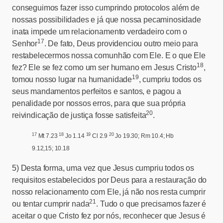
conseguimos fazer isso cumprindo protocolos além de
nossas possibilidades e já que nossa pecaminosidade
inata impede um relacionamento verdadeiro com o
17
Senhor
. De fato, Deus providenciou outro meio para
restabelecermos nossa comunhão com Ele. E o que Ele
18
fez? Ele se fez como um ser humano em Jesus Cristo
,
19
tomou nosso lugar na humanidade
, cumpriu todos os
seus mandamentos perfeitos e santos, e pagou a
penalidade por nossos erros, para que sua própria
20
reivindicação de justiça fosse satisfeita
.
17
18
19
20
Mt 7.23
Jo 1.14
Cl 2.9
Jo 19.30; Rm 10.4; Hb
9.12,15; 10.18
5)
Desta forma, uma vez que Jesus cumpriu todos os
requisitos estabelecidos por Deus para a restauração do
nosso relacionamento com Ele, já não nos resta cumprir
21
ou tentar cumprir nada
. Tudo o que precisamos fazer é
aceitar o que Cristo fez por nós, reconhecer que Jesus é