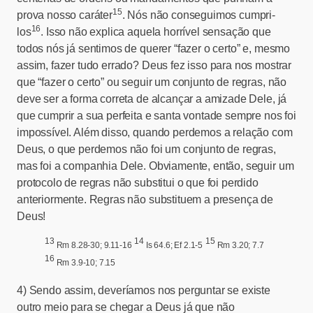
15
prova nosso caráter
. Nós não conseguimos cumpri-
16
los
. Isso não explica aquela horrível sensação que
todos nós já sentimos de querer “fazer o certo” e, mesmo
assim, fazer tudo errado? Deus fez isso para nos mostrar
que “fazer o certo” ou seguir um conjunto de regras, não
deve ser a forma correta de alcançar a amizade Dele, já
que cumprir a sua perfeita e santa vontade sempre nos foi
impossível. Além disso, quando perdemos a relação com
Deus, o que perdemos não foi um conjunto de regras,
mas foi a companhia Dele. Obviamente, então, seguir um
protocolo de regras não substitui o que foi perdido
anteriormente. Regras não substituem a presença de
Deus!
13
14
15
Rm 8.28-30; 9.11-16
Is 64.6; Ef 2.1-5
Rm 3.20; 7.7
16
Rm 3.9-10; 7.15
4)
Sendo assim, deveríamos nos perguntar se existe
outro meio para se chegar a Deus já que não