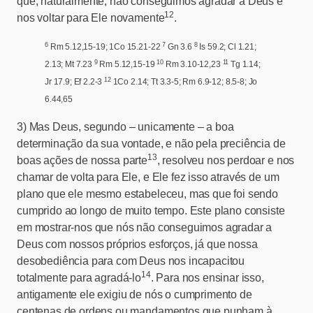
que, naturalmente, não conseguimos agradar a Deus e
12
nos voltar para Ele novamente
.
6
7
8
Rm 5.12,15-19; 1Co 15.21-22
Gn 3.6
Is 59.2; Cl 1.21;
9
10
11
2.13; Mt 7.23
Rm 5.12,15-19
Rm 3.10-12,23
Tg 1.14;
12
Jr 17.9; Ef 2.2-3
1Co 2.14; Tt 3.3-5; Rm 6.9-12; 8.5-8; Jo
6.44,65
3)
Mas Deus, segundo – unicamente – a boa
determinação da sua vontade, e não pela preciência de
13
boas ações de nossa parte
, resolveu nos perdoar e nos
chamar de volta para Ele, e Ele fez isso através de um
plano que ele mesmo estabeleceu, mas que foi sendo
cumprido ao longo de muito tempo. Este plano consiste
em mostrar-nos que nós não conseguimos agradar a
Deus com nossos próprios esforços, já que nossa
desobediência para com Deus nos incapacitou
14
totalmente para agradá-lo
. Para nos ensinar isso,
antigamente ele exigiu de nós o cumprimento de
centenas de ordens ou mandamentos que punham à