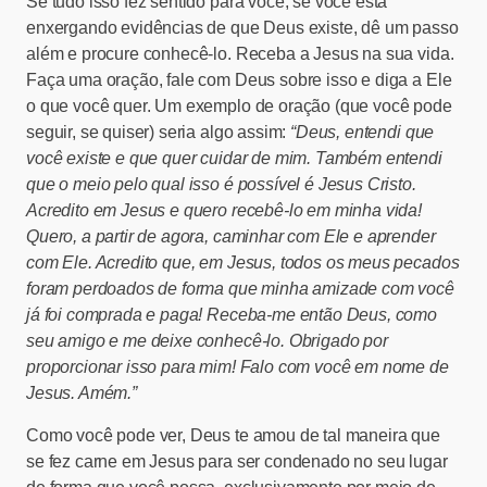
Se tudo isso fez sentido para você, se você está
enxergando evidências de que Deus existe, dê um passo
além e procure conhecê-lo. Receba a Jesus na sua vida.
Faça uma oração, fale com Deus sobre isso e diga a Ele
o que você quer. Um exemplo de oração (que você pode
seguir, se quiser) seria algo assim:
“Deus, entendi que
você existe e que quer cuidar de mim. Também entendi
que o meio pelo qual isso é possível é Jesus Cristo.
Acredito em Jesus e quero recebê-lo em minha vida!
Quero, a partir de agora, caminhar com Ele e aprender
com Ele. Acredito que, em Jesus, todos os meus pecados
foram perdoados de forma que minha amizade com você
já foi comprada e paga! Receba-me então Deus, como
seu amigo e me deixe conhecê-lo. Obrigado por
proporcionar isso para mim! Falo com você em nome de
Jesus. Amém.”
Como você pode ver, Deus te amou de tal maneira que
se fez carne em Jesus para ser condenado no seu lugar