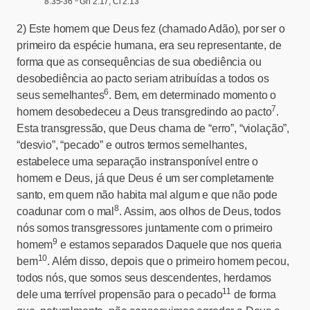
8.35-36
Gn 2.17; Cl 2.13
2)
Este homem que Deus fez (chamado Adão), por ser o
primeiro da espécie humana, era seu representante, de
forma que as consequências de sua obediência ou
desobediência ao pacto seriam atribuídas a todos os
6
seus semelhantes
. Bem, em determinado momento o
7
homem desobedeceu a Deus transgredindo ao pacto
.
Esta transgressão, que Deus chama de “erro”, “violação”,
“desvio”, “pecado” e outros termos semelhantes,
estabelece uma separação instransponível entre o
homem e Deus, já que Deus é um ser completamente
santo, em quem não habita mal algum e que não pode
8
coadunar com o mal
. Assim, aos olhos de Deus, todos
nós somos transgressores juntamente com o primeiro
9
homem
e estamos separados Daquele que nos queria
10
bem
. Além disso, depois que o primeiro homem pecou,
todos nós, que somos seus descendentes, herdamos
11
dele uma terrível propensão para o pecado
de forma