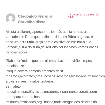
15 de outubro de 2017 às
Clodoaldo Ferreira
14:10
Carvalho
disse:
Ai está a diferença,porque muitos não aceitam mais as
verdades de Deus,que estão contidas na Bíblia sagrada, e
cada um abre uma igreja com o objetivo de ensinar a sua
verdade,a sua doutrina,do seu jeito,por isso nós vemos varias
denominações.
“Sabe,porém,isto:que nos últimos dias sobrevirão tempos
trabalhosos;
Porque haverá homens amantes de si
mesmos,avarentos,presunçosos,soberbos,blasfemos,desobedien
a pais e mães,ingratos,profanos,
sem afeto
natural,irreconciliáveis,caluniadores,incontinentes,cruéis,sem
amor para com os bons,
traidores,obstinados,orgulhosos,mais amigos dos deleites do