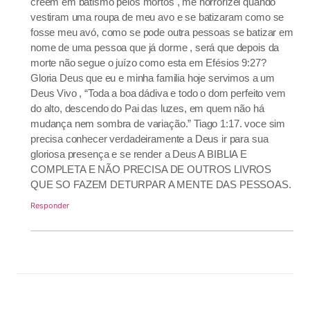
creem em batismo pelos mortos , me horrorizei quando
vestiram uma roupa de meu avo e se batizaram como se
fosse meu avó, como se pode outra pessoas se batizar em
nome de uma pessoa que já dorme , será que depois da
morte não segue o juízo como esta em Efésios 9:27?
Gloria Deus que eu e minha familia hoje servimos a um
Deus Vivo , “Toda a boa dádiva e todo o dom perfeito vem
do alto, descendo do Pai das luzes, em quem não há
mudança nem sombra de variação.” Tiago 1:17. voce sim
precisa conhecer verdadeiramente a Deus ir para sua
gloriosa presença e se render a Deus A BIBLIA E
COMPLETA E NÃO PRECISA DE OUTROS LIVROS
QUE SO FAZEM DETURPAR A MENTE DAS PESSOAS.
Responder