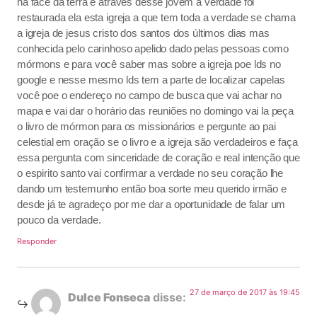
na face da terra e através desse jovem a verdade foi
restaurada ela esta igreja a que tem toda a verdade se chama
a igreja de jesus cristo dos santos dos últimos dias mas
conhecida pelo carinhoso apelido dado pelas pessoas como
mórmons e para você saber mas sobre a igreja poe lds no
google e nesse mesmo lds tem a parte de localizar capelas
você poe o endereço no campo de busca que vai achar no
mapa e vai dar o horário das reuniões no domingo vai la peça
o livro de mórmon para os missionários e pergunte ao pai
celestial em oração se o livro e a igreja são verdadeiros e faça
essa pergunta com sinceridade de coração e real intenção que
o espirito santo vai confirmar a verdade no seu coração lhe
dando um testemunho então boa sorte meu querido irmão e
desde já te agradeço por me dar a oportunidade de falar um
pouco da verdade.
Responder
27 de março de 2017 às 19:45
Dulce Fonseca
disse: