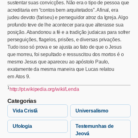
sustentar suas convicções. Não era o tipo de pessoa que
acreditaria em “contos bem arquitetados”. Afinal, era
judeu devoto (fariseu) e perseguidor atroz da Igreja. Algo
profundo teve de lhe acontecer para que alterasse sua
posição. Abandonou a fé e a tradição judaicas para sofrer
perseguições, flagelos, prisões, e diversas privações.
Tudo isso só prova e se ajusta ao fato de que o Jesus
que morreu, foi sepultado e ressuscitou dos mortos é o
mesmo Jesus que apareceu ao apóstolo Paulo,
exatamente da mesma maneira que Lucas relatou
em Atos 9.
1
http://pt.wikipedia.org/wiki/Lenda
Categorias
Vida Cristã
Universalismo
Ufologia
Testemunhas de
Jeová