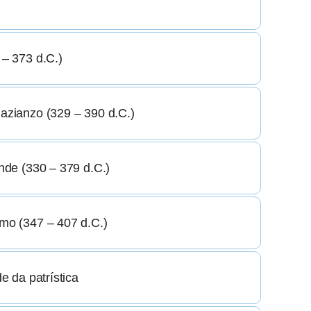
 – 373 d.C.)
Nazianzo (329 – 390 d.C.)
ande (330 – 379 d.C.)
omo (347 – 407 d.C.)
de da patrística