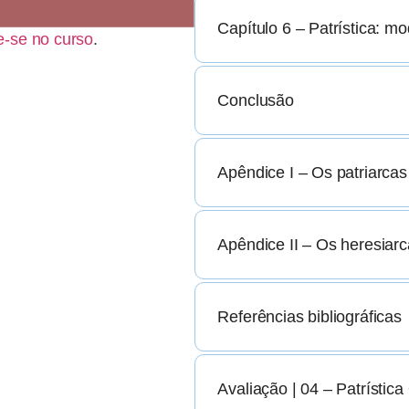
Capítulo 6 – Patrística: m
e-se no curso
.
Conclusão
Apêndice I – Os patriarcas 
Apêndice II – Os heresiarca
Referências bibliográficas
Avaliação | 04 – Patrística