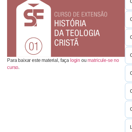
C
Para baixar este material, faça
login
ou
matricule-se no
curso
.
L