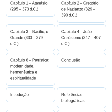
Capítulo 1 – Atanásio
Capítulo 2 – Gregório
(295 – 373 d.C.)
de Nazianzo (329 –
390 d.C.)
Capítulo 3 – Basílio, o
Capítulo 4 – João
Grande (330 – 379
Crisóstomo (347 – 407
d.C.)
d.C.)
Capítulo 6 – Patrística:
Conclusão
modernidade,
hermenêutica e
espiritualidade
Introdução
Referências
bibliográficas