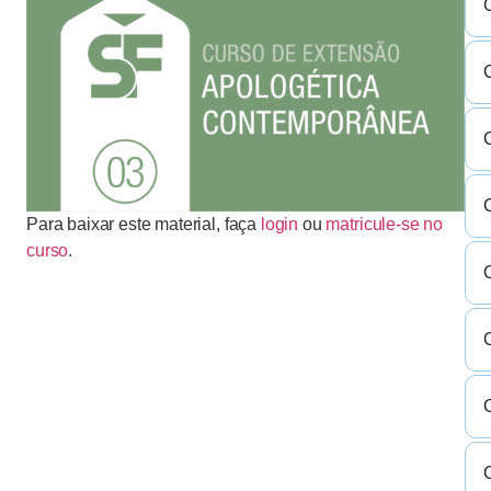
C
Para baixar este material, faça
login
ou
matricule-se no
curso
.
C
C