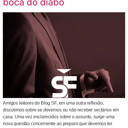
boca do diabo
Amigos leitores do Blog SF, em uma outra reflexão,
discutimos sobre se devemos ou não receber sectários em
casa. Uma vez esclarecidos sobre o assunto, surge uma
nova questão concernente ao preparo que devemos ter