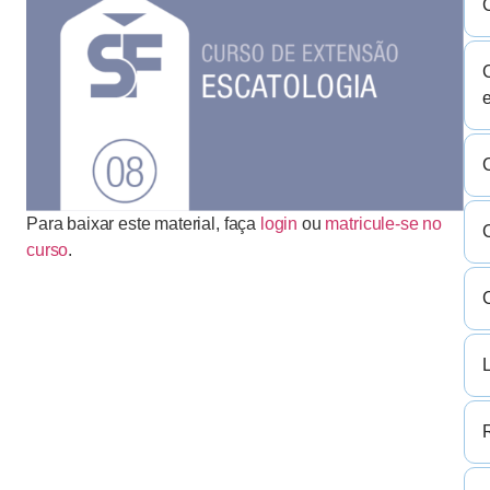
C
Para baixar este material, faça
login
ou
matricule-se no
curso
.
L
R