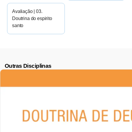
Avaliação | 03.
Doutrina do espirito
santo
Outras Disciplinas