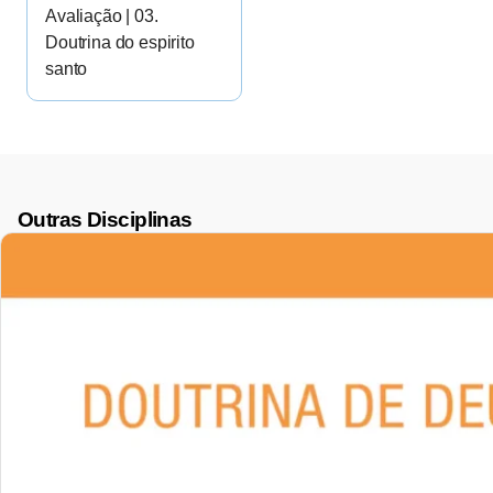
Avaliação | 03.
Doutrina do espirito
santo
Outras Disciplinas