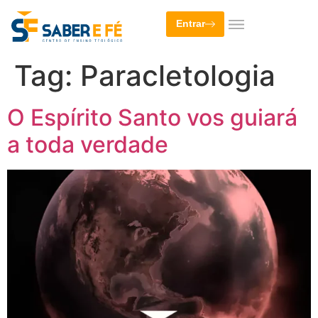
Entrar
Tag:
Paracletologia
O Espírito Santo vos guiará
a toda verdade