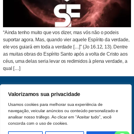
“Ainda tenho muito que vos dizer, mas vós não o podeis
suportar agora. Mas, quando vier aquele Espírito da verdade,
ele vos guiará em toda a verdade […]” (Jo 16.12, 13). Dentre
as muitas obras do Espírito Santo após a volta de Cristo aos
céus, uma delas seria levar os redimidos à plena verdade, a
qual […]
CNPJ: 62.357.060.0001-13
Valorizamos sua privacidade
Saber e Fé Teologia LTDA
Usamos cookies para melhorar sua experiência de
Acompanhe-nos nas redes
navegação, veicular anúncios ou conteúdo personalizado e
Política de Privacidade
sociais
analisar nosso tráfego. Ao clicar em “Aceitar tudo”, você
concorda com o uso de cookies.