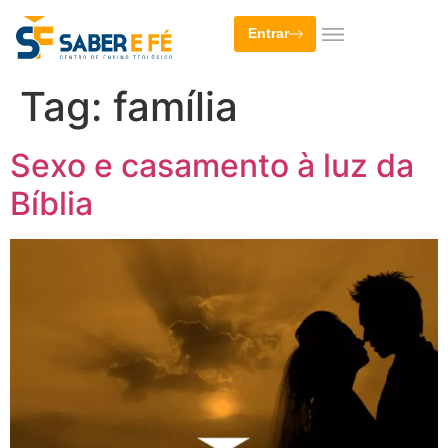
Entrar
Tag:
família
Sexo e casamento à luz da
Bíblia