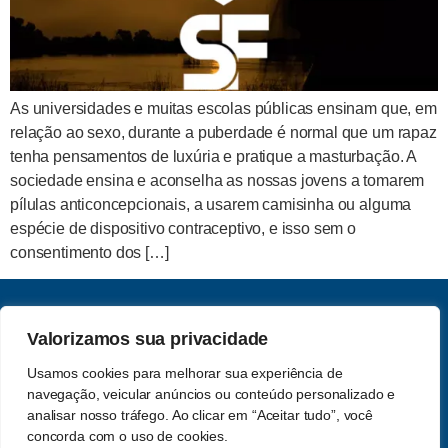
As universidades e muitas escolas públicas ensinam que, em
relação ao sexo, durante a puberdade é normal que um rapaz
tenha pensamentos de luxúria e pratique a masturbação. A
sociedade ensina e aconselha as nossas jovens a tomarem
pílulas anticoncepcionais, a usarem camisinha ou alguma
espécie de dispositivo contraceptivo, e isso sem o
consentimento dos […]
CNPJ: 62.357.060.0001-13
Valorizamos sua privacidade
Saber e Fé Teologia LTDA
Usamos cookies para melhorar sua experiência de
Acompanhe-nos nas redes
navegação, veicular anúncios ou conteúdo personalizado e
Política de Privacidade
sociais
analisar nosso tráfego. Ao clicar em “Aceitar tudo”, você
concorda com o uso de cookies.