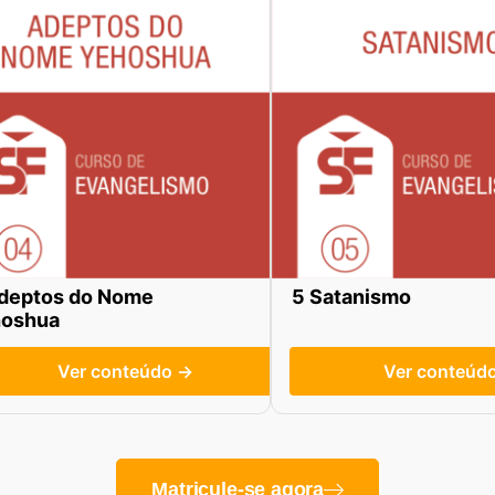
deptos do Nome
5 Satanismo
hoshua
Ver conteúdo →
Ver conteúd
Matricule-se agora