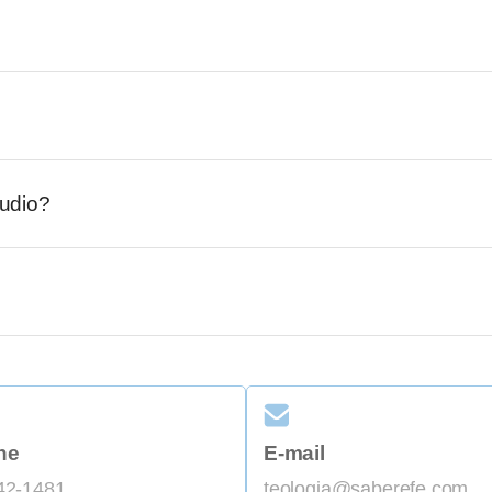
udio?
ne
E-mail
42-1481
teologia@saberefe.com