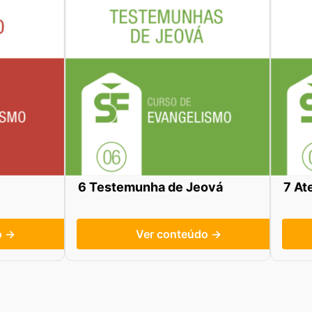
6 Testemunha de Jeová
7 At
o →
Ver conteúdo →