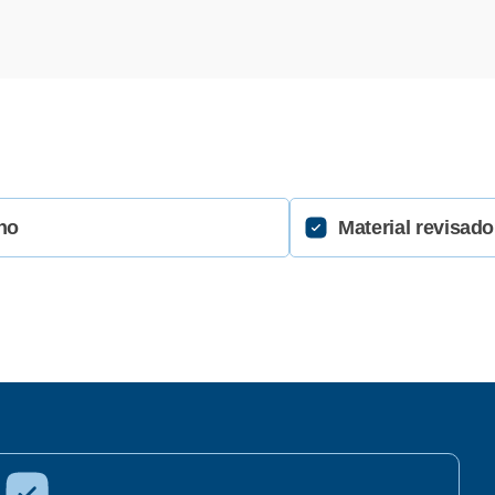
no
Material revisado