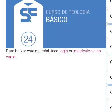
C
C
C
C
Para baixar este material, faça
login
ou
matricule-se no
curso
.
C
C
C