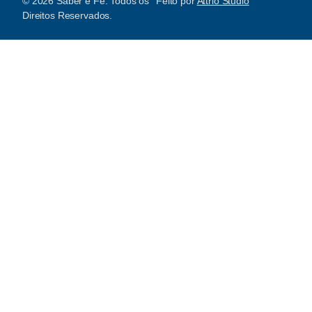
© 2026 Saber e Fé. Todos os
Feito por
Attrio Studio
Direitos Reservados.