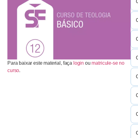
C
C
C
Para baixar este material, faça
login
ou
matricule-se no
curso
.
C
C