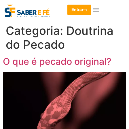
Entrar
Categoria:
Doutrina
do Pecado
O que é pecado original?