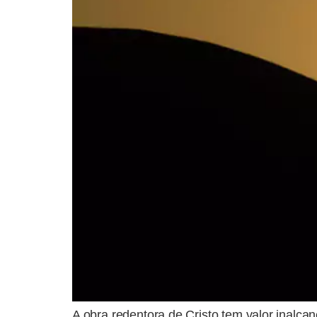
A obra redentora de Cristo tem valor inalcan