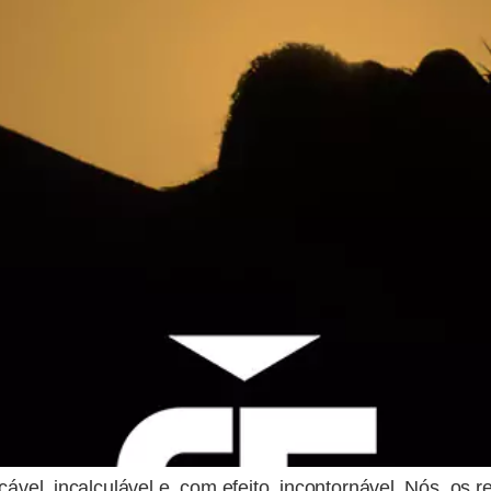
çável, incalculável e, com efeito, incontornável. Nós, os