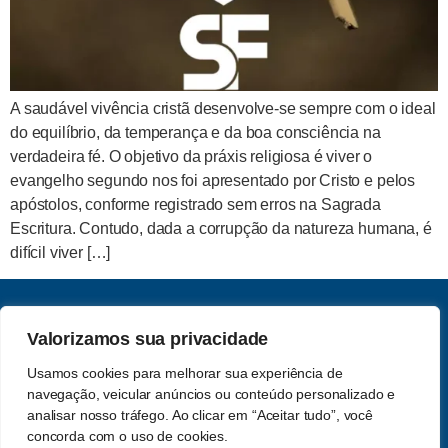
A saudável vivência cristã desenvolve-se sempre com o ideal
do equilíbrio, da temperança e da boa consciência na
verdadeira fé. O objetivo da práxis religiosa é viver o
evangelho segundo nos foi apresentado por Cristo e pelos
apóstolos, conforme registrado sem erros na Sagrada
Escritura. Contudo, dada a corrupção da natureza humana, é
difícil viver […]
CNPJ: 62.357.060.0001-13
Valorizamos sua privacidade
Saber e Fé Teologia LTDA
Usamos cookies para melhorar sua experiência de
Acompanhe-nos nas redes
navegação, veicular anúncios ou conteúdo personalizado e
Política de Privacidade
sociais
analisar nosso tráfego. Ao clicar em “Aceitar tudo”, você
concorda com o uso de cookies.