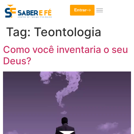
Entrar
Tag:
Teontologia
Como você inventaria o seu
Deus?