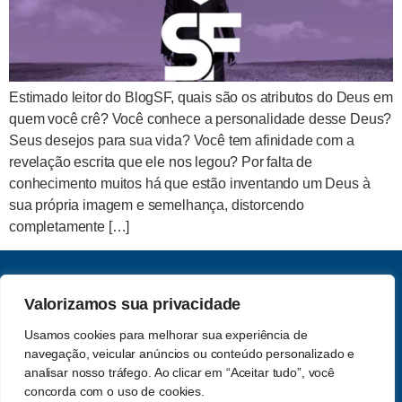
Estimado leitor do BlogSF, quais são os atributos do Deus em
quem você crê? Você conhece a personalidade desse Deus?
Seus desejos para sua vida? Você tem afinidade com a
revelação escrita que ele nos legou? Por falta de
conhecimento muitos há que estão inventando um Deus à
sua própria imagem e semelhança, distorcendo
completamente […]
CNPJ: 62.357.060.0001-13
Valorizamos sua privacidade
Saber e Fé Teologia LTDA
Usamos cookies para melhorar sua experiência de
Acompanhe-nos nas redes
navegação, veicular anúncios ou conteúdo personalizado e
Política de Privacidade
sociais
analisar nosso tráfego. Ao clicar em “Aceitar tudo”, você
concorda com o uso de cookies.