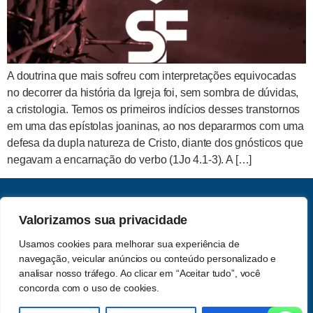
A doutrina que mais sofreu com interpretações equivocadas
no decorrer da história da Igreja foi, sem sombra de dúvidas,
a cristologia. Temos os primeiros indícios desses transtornos
em uma das epístolas joaninas, ao nos depararmos com uma
defesa da dupla natureza de Cristo, diante dos gnósticos que
negavam a encarnação do verbo (1Jo 4.1-3). A […]
CNPJ: 62.357.060.0001-13
Valorizamos sua privacidade
Saber e Fé Teologia LTDA
Usamos cookies para melhorar sua experiência de
Acompanhe-nos nas redes
navegação, veicular anúncios ou conteúdo personalizado e
Política de Privacidade
sociais
analisar nosso tráfego. Ao clicar em “Aceitar tudo”, você
concorda com o uso de cookies.