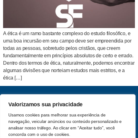
A ética é um ramo bastante complexo do estudo filosófico, e
uma boa incursão em seu campo deve ser empreendida por
todas as pessoas, sobretudo pelos cristãos, que creem
fundamentalmente em princípios absolutos de certo e errado.
Dentro dos termos de ética, naturalmente, podemos encontrar
algumas divisões que norteiam estudos mais estritos, e a
ética […]
CNPJ: 62.357.060.0001-13
Valorizamos sua privacidade
Saber e Fé Teologia LTDA
Usamos cookies para melhorar sua experiência de
Acompanhe-nos nas redes
navegação, veicular anúncios ou conteúdo personalizado e
Política de Privacidade
sociais
analisar nosso tráfego. Ao clicar em “Aceitar tudo”, você
concorda com o uso de cookies.