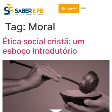
Entrar
Tag:
Moral
Ética social cristã: um
esboço introdutório