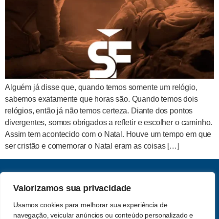
Alguém já disse que, quando temos somente um relógio,
sabemos exatamente que horas são. Quando temos dois
relógios, então já não temos certeza. Diante dos pontos
divergentes, somos obrigados a refletir e escolher o caminho.
Assim tem acontecido com o Natal. Houve um tempo em que
ser cristão e comemorar o Natal eram as coisas […]
Valorizamos sua privacidade
CNPJ: 62.357.060.0001-13
Saber e Fé Teologia LTDA
Usamos cookies para melhorar sua experiência de
Acompanhe-nos nas redes
navegação, veicular anúncios ou conteúdo personalizado e