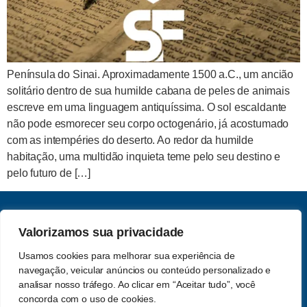
Península do Sinai. Aproximadamente 1500 a.C., um ancião
solitário dentro de sua humilde cabana de peles de animais
escreve em uma linguagem antiquíssima. O sol escaldante
não pode esmorecer seu corpo octogenário, já acostumado
com as intempéries do deserto. Ao redor da humilde
habitação, uma multidão inquieta teme pelo seu destino e
pelo futuro de […]
CNPJ: 62.357.060.0001-13
Valorizamos sua privacidade
Saber e Fé Teologia LTDA
Usamos cookies para melhorar sua experiência de
Acompanhe-nos nas redes
navegação, veicular anúncios ou conteúdo personalizado e
Política de Privacidade
sociais
analisar nosso tráfego. Ao clicar em “Aceitar tudo”, você
concorda com o uso de cookies.