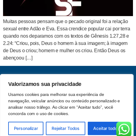
Muitas pessoas pensam que o pecado original foi a relação
sexual entre Adão e Eva. Essa crendice popular cai por terra
quando nos deparamos com os textos de Gênesis 1.27,28 e
2.24: “Criou, pois, Deus o homem à sua imagem; à imagem
de Deus o criou; homem e mulher os criou. Então Deus os
abençoou […]
CNPJ: 62.357.060.0001-13
Valorizamos sua privacidade
Saber e Fé Teologia LTDA
Usamos cookies para melhorar sua experiência de
Acompanhe-nos nas redes
navegação, veicular anúncios ou conteúdo personalizado e
Política de Privacidade
sociais
analisar nosso tráfego. Ao clicar em “Aceitar tudo”, você
concorda com o uso de cookies.
© 2026 Saber e Fé. Todos os
Feito por
Attrio Studio
Personalizar
Rejeitar Todos
Aceitar todos
Direitos Reservados.