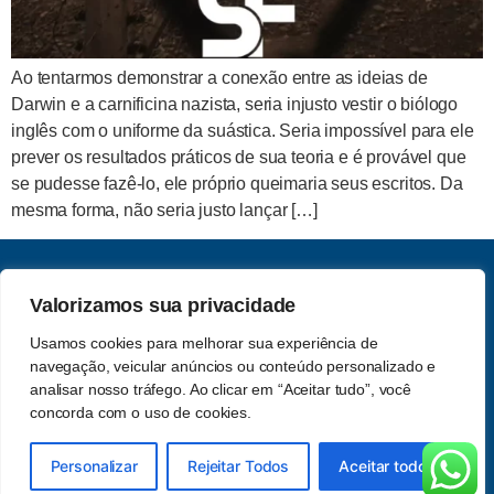
Ao tentarmos demonstrar a conexão entre as ideias de
Darwin e a carnificina nazista, seria injusto vestir o biólogo
inglês com o uniforme da suástica. Seria impossível para ele
prever os resultados práticos de sua teoria e é provável que
se pudesse fazê-lo, ele próprio queimaria seus escritos. Da
mesma forma, não seria justo lançar […]
CNPJ: 62.357.060.0001-13
Valorizamos sua privacidade
Saber e Fé Teologia LTDA
Usamos cookies para melhorar sua experiência de
Acompanhe-nos nas redes
navegação, veicular anúncios ou conteúdo personalizado e
Política de Privacidade
sociais
analisar nosso tráfego. Ao clicar em “Aceitar tudo”, você
concorda com o uso de cookies.
© 2026 Saber e Fé. Todos os
Feito por
Attrio Studio
Personalizar
Rejeitar Todos
Aceitar todos
Direitos Reservados.