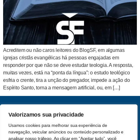
Acreditem ou não caros leitores do BlogSF, em algumas
igrejas cristãs evangélicas há pessoas engajadas em
responder por que não se deve estudar teologia. A resposta,
muitas vezes, está na “ponta da língua”: o estudo teológico
esfria o crente, tira a unção do pregador, impede a ação do
Espírito Santo, torna a mensagem artificial, ou, em […]
CNPJ: 62.357.060.0001-13
Valorizamos sua privacidade
Saber e Fé Teologia LTDA
Usamos cookies para melhorar sua experiência de
Acompanhe-nos nas redes
navegação, veicular anúncios ou conteúdo personalizado e
Política de Privacidade
sociais
analisar nosso tráfego. Ao clicar em “Aceitar tudo”, você