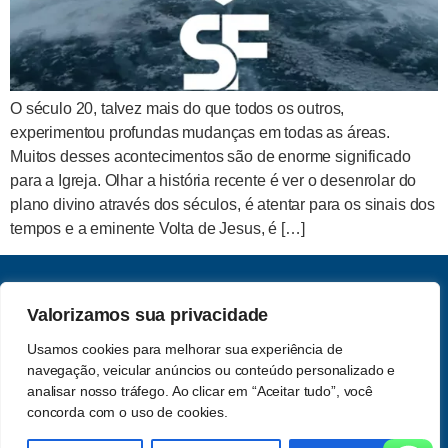
O século 20, talvez mais do que todos os outros,
experimentou profundas mudanças em todas as áreas.
Muitos desses acontecimentos são de enorme significado
para a Igreja. Olhar a história recente é ver o desenrolar do
plano divino através dos séculos, é atentar para os sinais dos
tempos e a eminente Volta de Jesus, é […]
CNPJ: 62.357.060.0001-13
Valorizamos sua privacidade
Saber e Fé Teologia LTDA
Usamos cookies para melhorar sua experiência de
Acompanhe-nos nas redes
navegação, veicular anúncios ou conteúdo personalizado e
Política de Privacidade
sociais
analisar nosso tráfego. Ao clicar em “Aceitar tudo”, você
concorda com o uso de cookies.