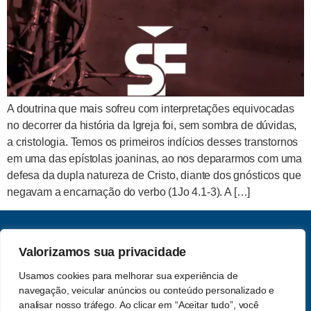
A doutrina que mais sofreu com interpretações equivocadas
no decorrer da história da Igreja foi, sem sombra de dúvidas,
a cristologia. Temos os primeiros indícios desses transtornos
em uma das epístolas joaninas, ao nos depararmos com uma
defesa da dupla natureza de Cristo, diante dos gnósticos que
negavam a encarnação do verbo (1Jo 4.1-3). A […]
CNPJ: 62.357.060.0001-13
Valorizamos sua privacidade
Saber e Fé Teologia LTDA
Usamos cookies para melhorar sua experiência de
Acompanhe-nos nas redes
navegação, veicular anúncios ou conteúdo personalizado e
Política de Privacidade
sociais
analisar nosso tráfego. Ao clicar em “Aceitar tudo”, você