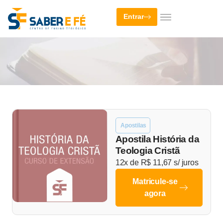
Entrar
Apostilas
Apostila História da
Teologia Cristã
12x de
R$
11,67
s/ juros
Matricule-se
agora