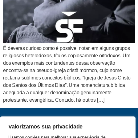
É deveras curioso como é possível notar, em alguns grupos
religiosos heterodoxos, títulos copiosamente ortodoxos. Um
dos exemplos mais contundentes dessa observação
encontra-se na pseudo-igreja cristã mórmon, cujo nome
reclama sublimes conceitos bíblicos: “Igreja de Jesus Cristo
dos Santos dos Últimos Dias”. Uma nomenclatura bíblica
adequada a qualquer denominação genuinamente
protestante, evangélica. Contudo, há outros […]
CNPJ: 62.357.060.0001-13
Valorizamos sua privacidade
Saber e Fé Teologia LTDA
Usamos cookies para melhorar sua experiência de