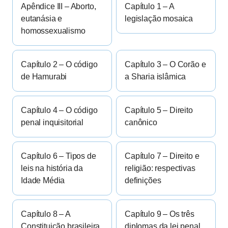
Apêndice III – Aborto,
Capítulo 1 – A
eutanásia e
legislação mosaica
homossexualismo
Capítulo 2 – O código
Capítulo 3 – O Corão e
de Hamurabi
a Sharia islâmica
Capítulo 4 – O código
Capítulo 5 – Direito
penal inquisitorial
canônico
Capítulo 6 – Tipos de
Capítulo 7 – Direito e
leis na história da
religião: respectivas
Idade Média
definições
Capítulo 8 – A
Capítulo 9 – Os três
Constituição brasileira
diplomas da lei penal